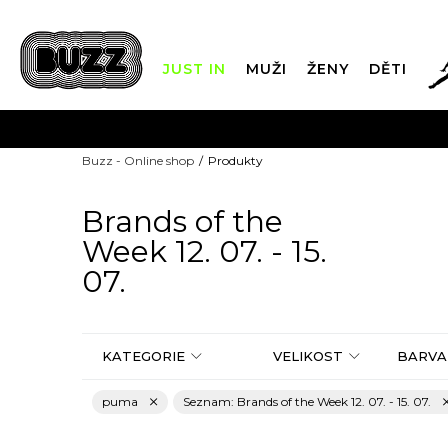
JUST IN
MUŽI
ŽENY
DĚTI
FIN
Buzz - Online shop
Produkty
DOPRAVA Z
Brands of the
Week 12. 07. - 15.
07.
KATEGORIE
VELIKOST
BARVA
puma
Seznam: Brands of the Week 12. 07. - 15. 07.