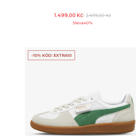
1.499,00
Kč
2.499,00
Kč
Sleva
40
%
-10% KÓD: EXTRA10