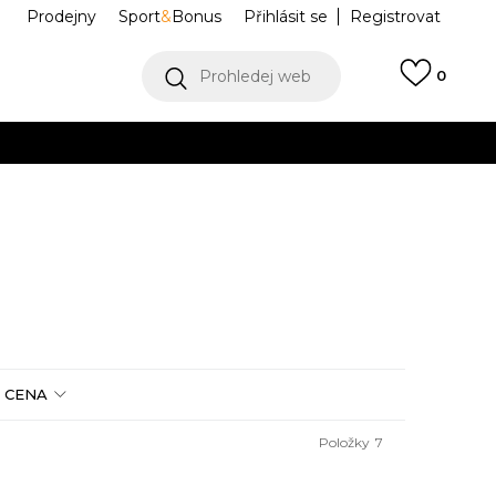
Prodejny
Sport
&
Bonus
Přihlásit se
Registrovat
Prohledej web
0
VÍCE
Collect)
VÍCE
CENA
Položky
7