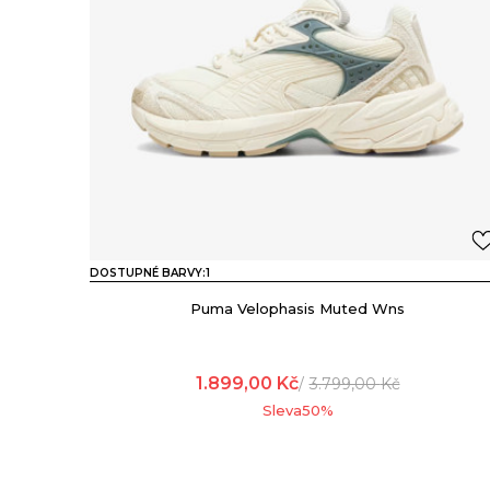
DOSTUPNÉ BARVY:
1
Puma Velophasis Muted Wns
1.899,00
Kč
3.799,00
Kč
Sleva
50
%