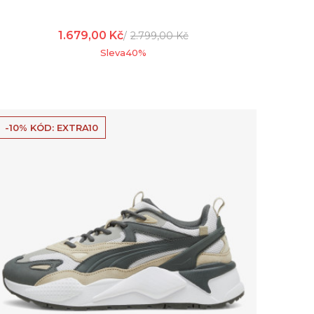
1.679,00
Kč
2.799,00
Kč
Sleva
40
%
-10% KÓD: EXTRA10