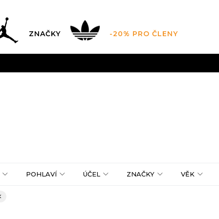
ZNAČKY
-20% PRO ČLENY
AL SALE AŽ -60 %
+ EXTRA SLEVA 10 % POUZE DO 9.8.
DARMA
pro objednávky nad 2.500 Kč
(neplatí pro Click&
POHLAVÍ
ÚČEL
ZNAČKY
VĚK