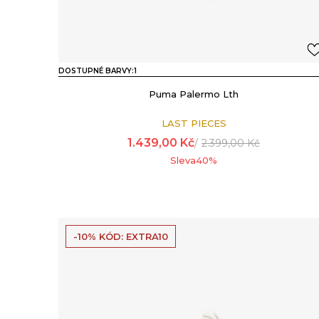
DOSTUPNÉ BARVY:
1
Puma Palermo Lth
LAST PIECES
1.439,00
Kč
2.399,00
Kč
Sleva
40
%
-10% KÓD: EXTRA10