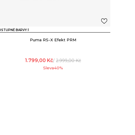
OSTUPNÉ BARVY:
1
Puma RS-X Efekt PRM
1.799,00
Kč
2.999,00
Kč
Sleva
40
%