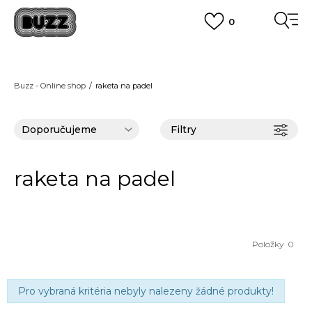
0
FINAL SALE AŽ -60 %
+ EXTRA SLEVA 10 % POUZE DO 9.8.
VÍCE
DOPRAVA ZDARMA
pro objednávky nad 2.500 Kč
(neplatí pro Click&Collect)
Buzz - Online shop
raketa na padel
VÍCE
Filtry
raketa na padel
Položky
0
Pro vybraná kritéria nebyly nalezeny žádné produkty!