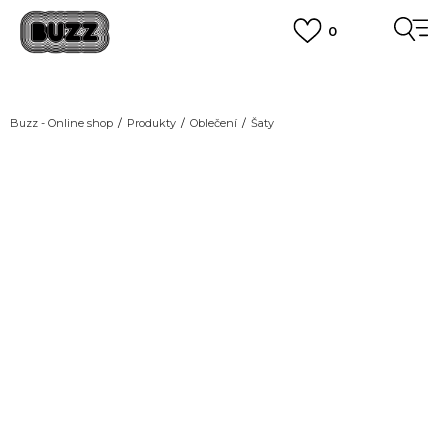
0
DOPRAVA ZDARMA
pro objednávky nad 2.500 Kč
(neplatí pro Click&Collect)
VÍCE
Buzz - Online shop
Produkty
Oblečení
Šaty