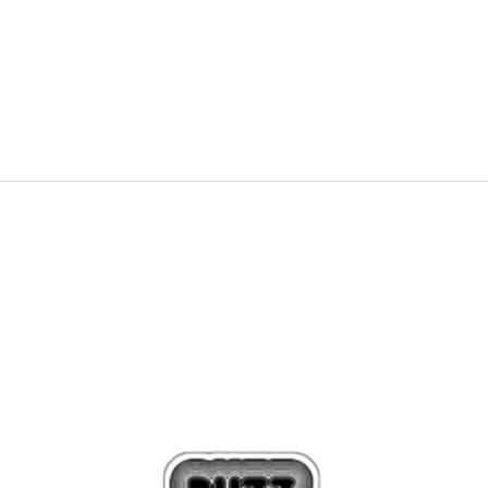
1.119,00
Kč
1.739,00
Kč
Sleva
35
%