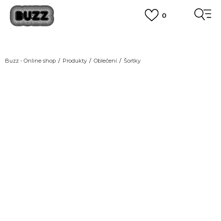
0
DOPRAVA ZDARMA
pro objednávky nad 2.500 Kč
(neplatí pro Click&Collect)
VÍCE
Buzz - Online shop
Produkty
Oblečení
Šortky