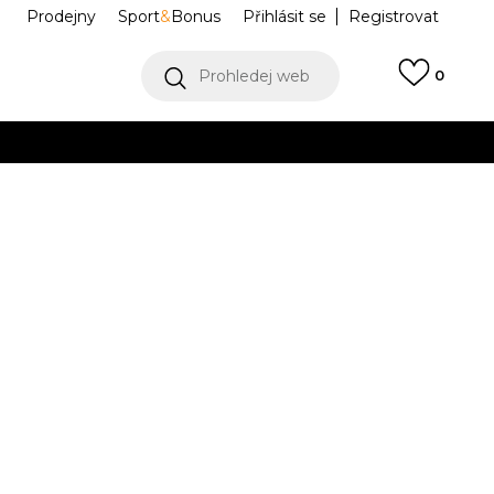
Prodejny
Sport
&
Bonus
Přihlásit se
Registrovat
Prohledej web
0
VÍCE
Collect)
VÍCE
ELA261M210-11
Informujte mě o slevách
robce:
749,00
Kč
L
XL
XL
2XL
2XL
3XL
3XL