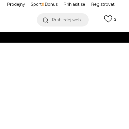
Prodejny
Sport
&
Bonus
Přihlásit se
Registrovat
Prohledej web
0
Collect)
VÍCE
ace M DREW
NF0A89EK1OM1
M
L
L
XL
XL
2XL
2XL