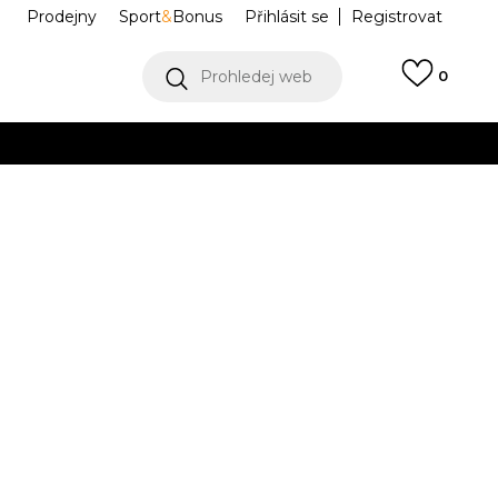
Prodejny
Sport
&
Bonus
Přihlásit se
Registrovat
Prohledej web
0
VÍCE
Collect)
VÍCE
ce Never Stop
NF0A89FAE1Q1
M
L
L
XL
XL
2XL
2XL