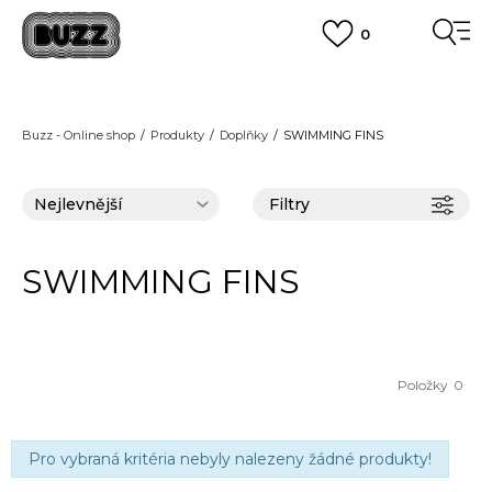
0
FINAL SALE AŽ -60 %
+ EXTRA SLEVA 10 % POUZE DO 9.8.
VÍCE
DOPRAVA ZDARMA
pro objednávky nad 2.500 Kč
(neplatí pro Click&Collect)
Buzz - Online shop
Produkty
Doplňky
SWIMMING FINS
VÍCE
Filtry
SWIMMING FINS
Položky
0
Pro vybraná kritéria nebyly nalezeny žádné produkty!