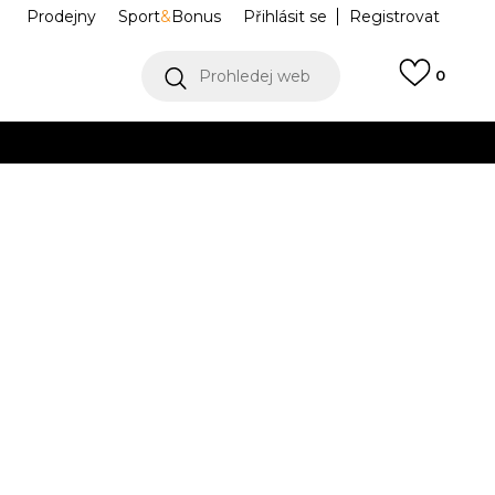
Prodejny
Sport
&
Bonus
Přihlásit se
Registrovat
Prohledej web
0
VÍCE
Collect)
VÍCE
d SE
DV1302-100
Informujte mě o slevách
robce:
3.499,00
Kč
37.5
7
38
24
7.5
38.5
8
39
25
8.5
40