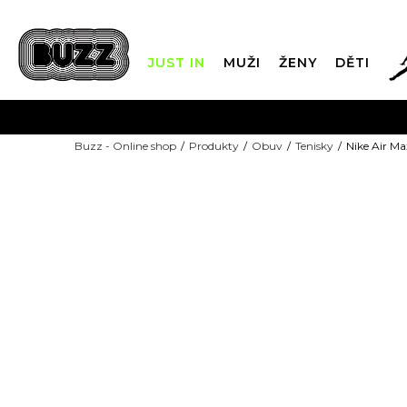
JUST IN
MUŽI
ŽENY
DĚTI
FIN
Buzz - Online shop
Produkty
Obuv
Tenisky
Nike Air M
DOPRAVA Z