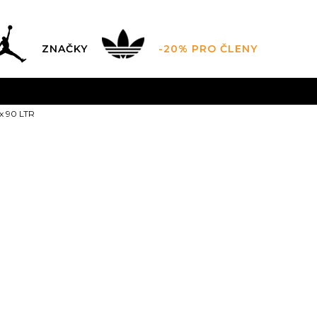
ZNAČKY
-20% PRO ČLENY
AL SALE AŽ -60 %
+ EXTRA SLEVA 10 % POUZE DO 9.8.
ax 90 LTR
DARMA
pro objednávky nad 2.500 Kč
(neplatí pro Click&
Nike Air Max 
10.5C
11C
28
11.
27.5
16.5
17
28.5
1Y
32
1.5Y
33
2Y
3
20
20.5
2