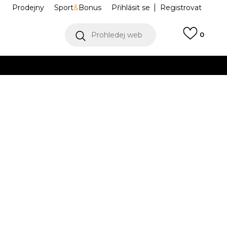
Prodejny
Sport
&
Bonus
Přihlásit se
Registrovat
Prohledej web
0
VÍCE
Collect)
VÍCE
90 LTR
CD6867-024
5C
12C
29.5
12.5C
13C
31
13.5C
17.5
18
30
18.5
19
31.5
19.5
3.5
2.5Y
34
3Y
35
1
21.5
22