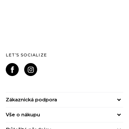
LET’S SOCIALIZE
Zákaznická podpora
Pondělí – Pátek
Vše o nákupu
od 09:00 do 17:00
Nejčastější dotazy
online@buzzsneakers.cz