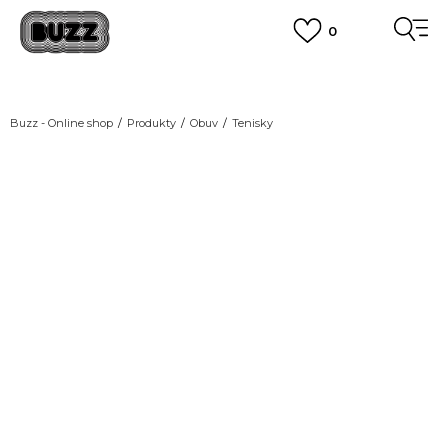
0
DOPRAVA ZDARMA
pro objednávky nad 2.500 Kč
(neplatí pro Click&Collect)
VÍCE
Buzz - Online shop
Produkty
Obuv
Tenisky
TOP PICK