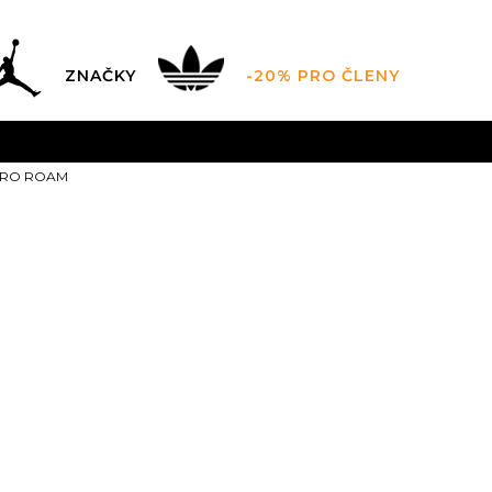
ZNAČKY
-20% PRO ČLENY
AL SALE AŽ -60 %
+ EXTRA SLEVA 10 % POUZE DO 9.8.
ERO ROAM
DARMA
pro objednávky nad 2.500 Kč
(neplatí pro Click&
Nike VOMER
3.5
35.5
4
36
4.5
23
7
40
25
7.5
40.5
8
41
25.5
10.5
11
45
29
11.5
44.5
29