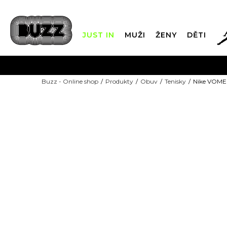
JUST IN
MUŽI
ŽENY
DĚTI
FIN
Buzz - Online shop
Produkty
Obuv
Tenisky
Nike VOM
DOPRAVA Z