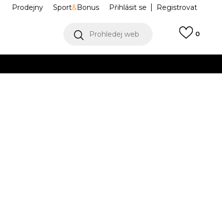
Prodejny
Sport
&
Bonus
Přihlásit se
Registrovat
Prohledej web
0
VÍCE
Collect)
VÍCE
O ROAM
FV2295-001
36.5
5
37.5
5.5
38
6
38.5
6.5
39
.5
23.5
24
24
24.5
26
8.5
42
9
42.5
9.5
43
10
44
26.5
27
27.5
28
45.5
12
46
12.5
47
13
47.5
14
48.5
.5
30
30.5
31