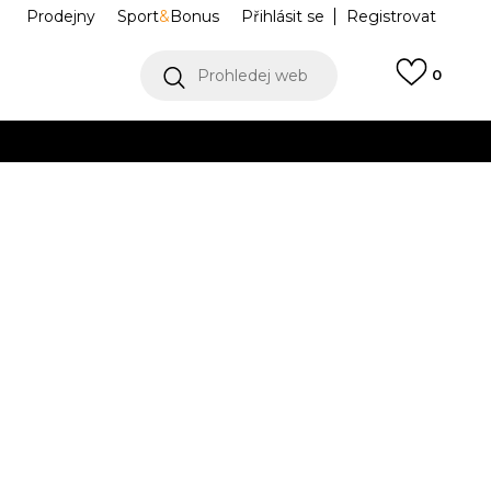
Prodejny
Sport
&
Bonus
Přihlásit se
Registrovat
Prohledej web
0
VÍCE
Collect)
VÍCE
 1 '07
FJ4146-001
0.5
8
41
26
8.5
42
9
42.5
9.5
43
.5
26.5
27
27.5
5
29
11.5
45.5
12
46
12.5
47
13
47.5
29.5
30
30.5
31