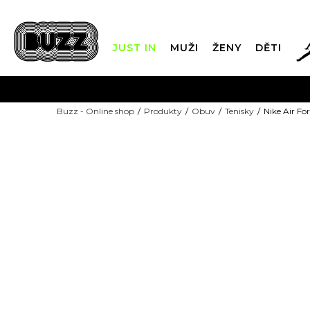
JUST IN
MUŽI
ŽENY
DĚTI
FIN
Buzz - Online shop
Produkty
Obuv
Tenisky
Nike Air For
DOPRAVA Z