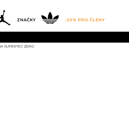
ZNAČKY
-20% PRO ČLENY
AL SALE AŽ -60 %
+ EXTRA SLEVA 10 % POUZE DO 9.8.
A SUPERTEC ZERO
DARMA
pro objednávky nad 2.500 Kč
(neplatí pro Click&
Puma PUMA 
ZERO
35.5
36
36
37
35.5
22
22.5
2
40
40
40.5
41
25.5
40.5
26
26
44.5
45
45
46