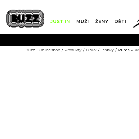
JUST IN
MUŽI
ŽENY
DĚTI
FIN
Buzz - Online shop
Produkty
Obuv
Tenisky
Puma PUM
DOPRAVA Z