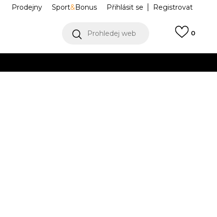
Prodejny
Sport
&
Bonus
Přihlásit se
Registrovat
Prohledej web
0
VÍCE
Collect)
VÍCE
SUPERTEC
384642-01
37
37.5
38
38
38.5
39
39
3
37.5
24
38.5
25
41
42
42
42.5
43
43
44
44
23.5
24.5
.5
27
42.5
28
28.5
46
47
47
31
48.5