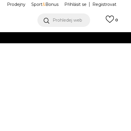
Prodejny
Sport
&
Bonus
Přihlásit se
Registrovat
Prohledej web
0
VÍCE
Collect)
VÍCE
R FORCE 1 '07
HF2016-600
6.5
6.5
37.5
7
38
24
7.5
38.5
8
39
25
3
23.5
24.5
41
10
42
11
43
12
44.5