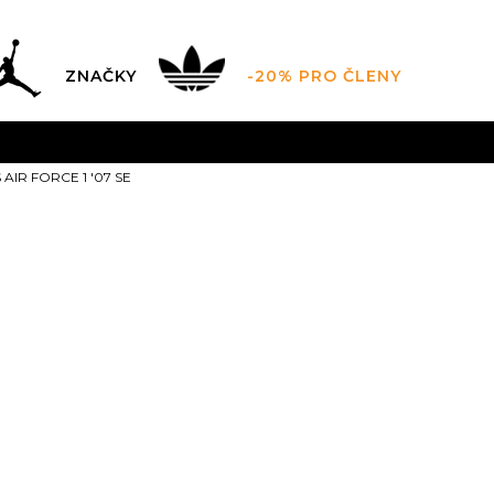
ZNAČKY
-20% PRO ČLENY
AL SALE AŽ -60 %
+ EXTRA SLEVA 10 % POUZE DO 9.8.
AIR FORCE 1 '07 SE
DARMA
pro objednávky nad 2.500 Kč
(neplatí pro Click&
Nike WMNS AI
SE
2
5
35.5
5.5
36
6
3
22
22.5
2
8.5
40
9
40.5
9.5