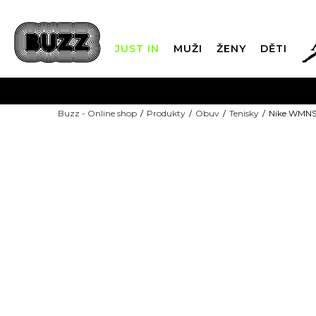
JUST IN
MUŽI
ŽENY
DĚTI
FIN
Buzz - Online shop
Produkty
Obuv
Tenisky
Nike WMNS 
DOPRAVA Z