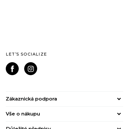
LET’S SOCIALIZE
Zákaznická podpora
Pondělí – Pátek
Vše o nákupu
od 09:00 do 17:00
Nejčastější dotazy
online@buzzsneakers.cz
Důležité předpisy