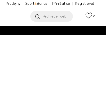
Prodejny
Sport
&
Bonus
Přihlásit se
Registrovat
Prohledej web
0
VÍCE
Collect)
VÍCE
ntrlk Lite
DH9394-601
5C
12C
29.5
12.5C
13C
31
13.5C
17.5
18
30
18.5
19
31.5
19.5
3.5
2.5Y
34
3Y
35
1
21.5
22