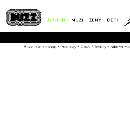
JUST IN
MUŽI
ŽENY
DĚTI
FIN
Buzz - Online shop
Produkty
Obuv
Tenisky
Nike Air Max
DOPRAVA Z