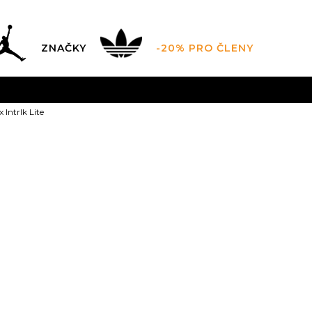
ZNAČKY
-20% PRO ČLENY
AL SALE AŽ -60 %
+ EXTRA SLEVA 10 % POUZE DO 9.8.
 Intrlk Lite
DARMA
pro objednávky nad 2.500 Kč
(neplatí pro Click&
Nike Air Max I
1
10.5C
11C
28
11.
27.5
16.5
17
28.5
1Y
32
1.5Y
33
2Y
3
20
20.5
2