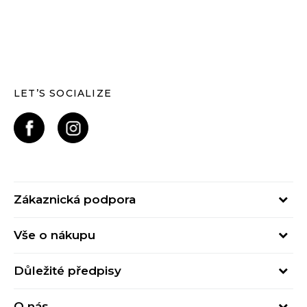
LET’S SOCIALIZE
Zákaznická podpora
Pondělí – Pátek
Vše o nákupu
od 09:00 do 17:00
Nejčastější dotazy
online@buzzsneakers.cz
Důležité předpisy
Stav objednávky
Kontakty
Obchodní podmínky
Způsoby platby
O nás