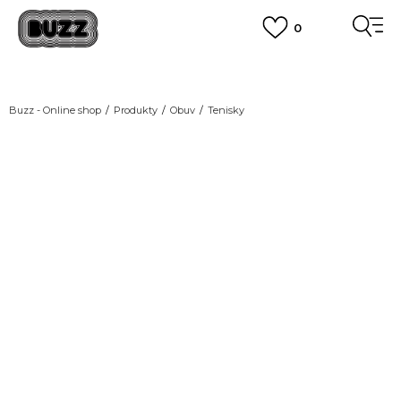
0
DOPRAVA ZDARMA
pro objednávky nad 2.500 Kč
(neplatí pro Click&Collect)
VÍCE
Buzz - Online shop
Produkty
Obuv
Tenisky