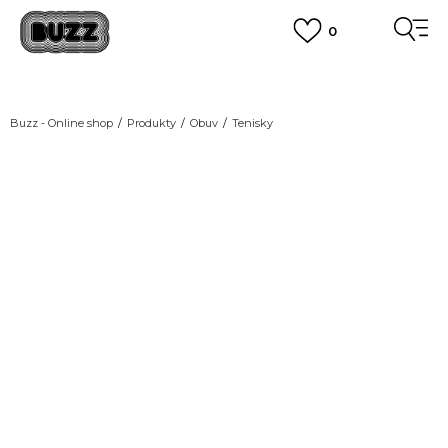
0
DOPRAVA ZDARMA
pro objednávky nad 2.500 Kč
(neplatí pro Click&Collect)
VÍCE
Buzz - Online shop
Produkty
Obuv
Tenisky
NEW