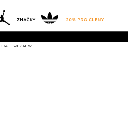
ZNAČKY
-20% PRO ČLENY
AL SALE AŽ -60 %
+ EXTRA SLEVA 10 % POUZE DO 9.8.
NDBALL SPEZIAL W
DARMA
pro objednávky nad 2.500 Kč
(neplatí pro Click&
adidas HAND
W
3
35.5
3-
36
4
36
21.5
22
22
6-
40
7
40
7-
41
25
2/3
25.5
2
10
44
10-
45
11