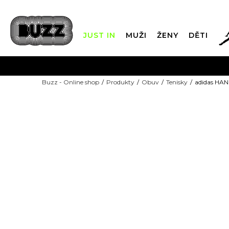
JUST IN
MUŽI
ŽENY
DĚTI
FIN
Buzz - Online shop
Produkty
Obuv
Tenisky
adidas HA
DOPRAVA Z