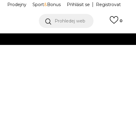
Prodejny
Sport
&
Bonus
Přihlásit se
Registrovat
Prohledej web
0
VÍCE
Collect)
VÍCE
BALL SPEZIAL
IF6491
 2/3
4-
37
5
38
5-
38
6
39 1/3
.5
1/3
23
23.5
2/3
24
24.5
 1/3
8
42
8-
42
9
43 1/3
9-
44
6
26.5
2/3
27
27.5
28
46
11-
46
12
48
31
12-
47
13
48