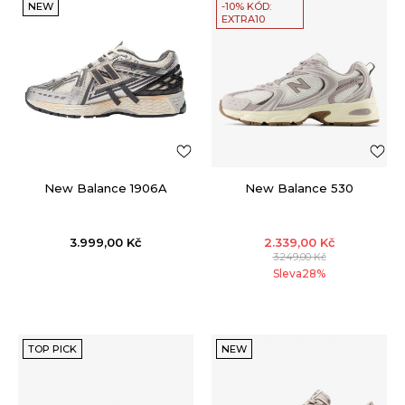
NEW
-10% KÓD:
EXTRA10
New Balance 1906A
New Balance 530
3.999,00
Kč
2.339,00
Kč
3.249,00
Kč
Sleva
28
%
TOP PICK
NEW