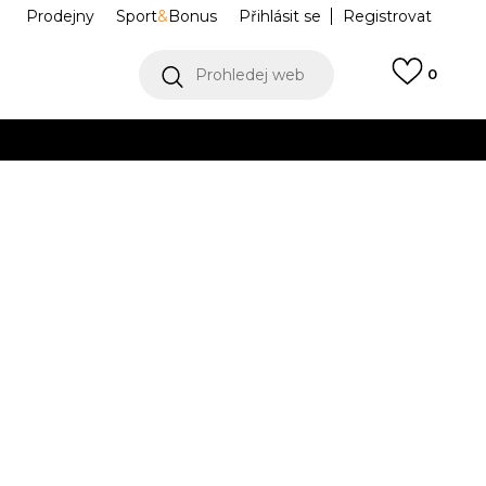
Prodejny
Sport
&
Bonus
Přihlásit se
Registrovat
Prohledej web
0
VÍCE
Collect)
VÍCE
 GP
FJ1808-104
PRO CLY
37.5
7
38
24
7.5
38.5
8
39
25
8.5
40
.5
24.5
25.5
42
11
43
28
11.5
44
7
28.5