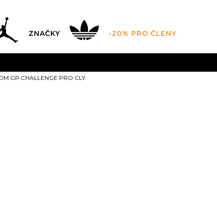
ZNAČKY
-20% PRO ČLENY
AL SALE AŽ -60 %
+ EXTRA SLEVA 10 % POUZE DO 9.8.
OOM GP CHALLENGE PRO CLY
DARMA
pro objednávky nad 2.500 Kč
(neplatí pro Click&
Nike W ZOOM
CHALLENGE 
5.5
36
6
36.5
6.5
22.5
23
23
9
40.5
9.5
41
10
26
26.5
2