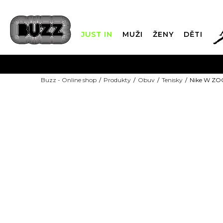
JUST IN
MUŽI
ŽENY
DĚTI
FIN
Buzz - Online shop
Produkty
Obuv
Tenisky
Nike W Z
DOPRAVA Z