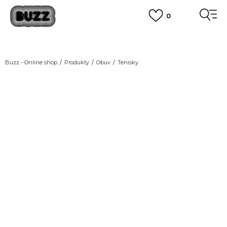
0
DOPRAVA ZDARMA
pro objednávky nad 2.500 Kč
(neplatí pro Click&Collect)
VÍCE
Buzz - Online shop
Produkty
Obuv
Tenisky
Podívejte se ze všech
úhlů