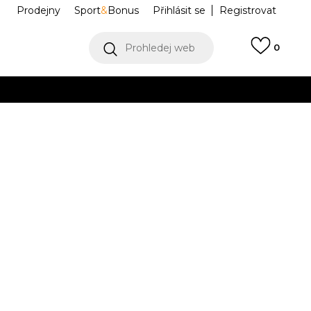
Prodejny
Sport
&
Bonus
Přihlásit se
Registrovat
Prohledej web
0
VÍCE
Collect)
VÍCE
VN0A45JM54G
Informujte mě o slevách
robce:
1.339,00
Kč
38
38.5
39
39
40
40
40.5