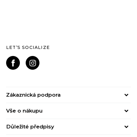
LET’S SOCIALIZE
Zákaznická podpora
Pondělí – Pátek
Vše o nákupu
od 09:00 do 17:00
Nejčastější dotazy
online@buzzsneakers.cz
Důležité předpisy
Stav objednávky
Kontakty