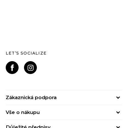
LET’S SOCIALIZE
Zákaznická podpora
Pondělí – Pátek
Vše o nákupu
od 09:00 do 17:00
Nejčastější dotazy
online@buzzsneakers.cz
Důležité předpisy