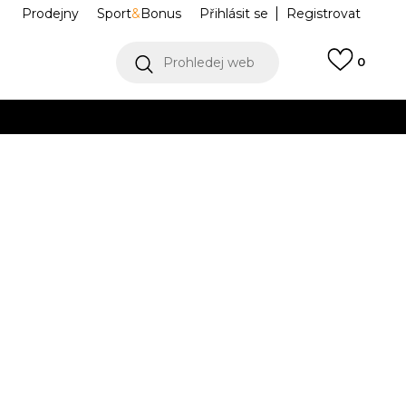
Prodejny
Sport
&
Bonus
Přihlásit se
Registrovat
Prohledej web
0
VÍCE
Collect)
VÍCE
K LOW
IM6572-301
37.5
7
38
24
7.5
38.5
8
39
25
8.5
40
.5
24.5
25.5
42
7