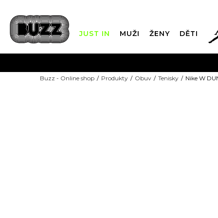
JUST IN
MUŽI
ŽENY
DĚTI
FIN
Buzz - Online shop
Produkty
Obuv
Tenisky
Nike W D
DOPRAVA Z