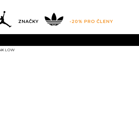
ZNAČKY
-20% PRO ČLENY
AL SALE AŽ -60 %
+ EXTRA SLEVA 10 % POUZE DO 9.8.
UNK LOW
DARMA
pro objednávky nad 2.500 Kč
(neplatí pro Click&
Nike W DUN
5.5
36
6
36.5
6.5
22.5
23
23
9
40.5
9.5
41
10
26
26.5
2