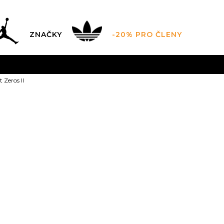
ZNAČKY
-20% PRO ČLENY
AL SALE AŽ -60 %
+ EXTRA SLEVA 10 % POUZE DO 9.8.
Zeros II
DARMA
pro objednávky nad 2.500 Kč
(neplatí pro Click&
Puma Scoot Ze
35.5
36
36
37
35.5
22
22.5
2
40
40
40.5
41
25.5
40.5
26
26
44.5
45
45
46
44.5
29
29.5
3