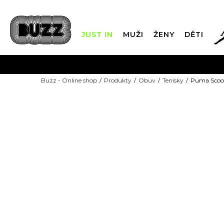
JUST IN
MUŽI
ŽENY
DĚTI
FIN
Buzz - Online shop
Produkty
Obuv
Tenisky
Puma Scoot 
DOPRAVA Z