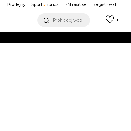
Prodejny
Sport
&
Bonus
Přihlásit se
Registrovat
Prohledej web
0
VÍCE
Collect)
VÍCE
ros II
312223-02
37
37.5
38
38
38.5
39
39
3
37.5
24
38.5
25
41
42
42
42.5
43
43
44
44
23.5
24.5
.5
27
42.5
28
28.5
46
47
47
31
48
48
49.5
51
51
27.5
0
31
49.5