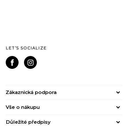
LET’S SOCIALIZE
Zákaznická podpora
Pondělí – Pátek
Vše o nákupu
od 09:00 do 17:00
Nejčastější dotazy
online@buzzsneakers.cz
Důležité předpisy
Stav objednávky
Kontakty