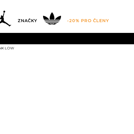
ZNAČKY
-20% PRO ČLENY
AL SALE AŽ -60 %
+ EXTRA SLEVA 10 % POUZE DO 9.8.
UNK LOW
DARMA
pro objednávky nad 2.500 Kč
(neplatí pro Click&
Nike W DUN
Sleva
37
%
1.999,00
Kč
Doporučená cena vý
5.5
36
6
36.5
6.5