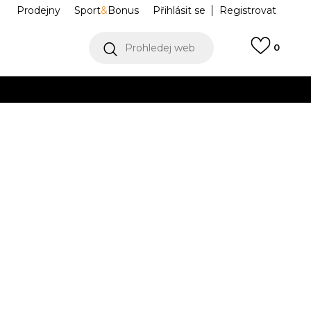
Prodejny
Sport
&
Bonus
Přihlásit se
Registrovat
Prohledej web
0
VÍCE
Collect)
VÍCE
K LOW
IM6572-100
Informujte mě o slevách
robce:
3.199,00
Kč
37.5
7
38
24
7.5
38.5
8
39
25
8.5
40