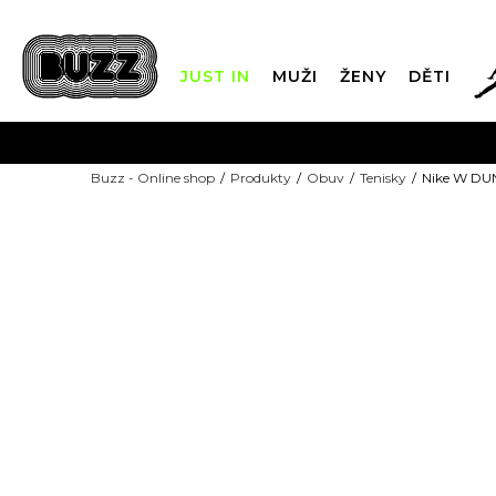
JUST IN
MUŽI
ŽENY
DĚTI
FIN
Buzz - Online shop
Produkty
Obuv
Tenisky
Nike W D
DOPRAVA Z
-10% KÓD: EXTRA10