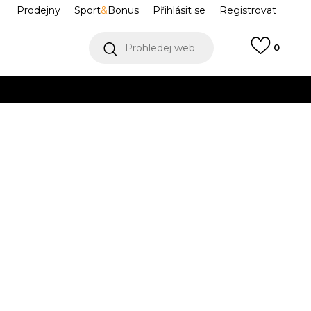
Prodejny
Sport
&
Bonus
Přihlásit se
Registrovat
Prohledej web
0
VÍCE
Collect)
VÍCE
an 4
IB6716-100
6.5
6.5
37.5
7
38
24
7.5
38.5
8
39
25
3
23.5
24.5
41
10
42
10.5
11
43
28
11.5
44
.5
27
42.5
28.5