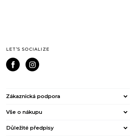
LET’S SOCIALIZE
Zákaznická podpora
Pondělí – Pátek
Vše o nákupu
od 09:00 do 17:00
Nejčastější dotazy
online@buzzsneakers.cz
Důležité předpisy
Stav objednávky
Kontakty