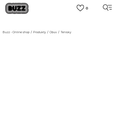
0
DOPRAVA ZDARMA
pro objednávky nad 2.500 Kč
(neplatí pro Click&Collect)
VÍCE
Buzz - Online shop
Produkty
Obuv
Tenisky