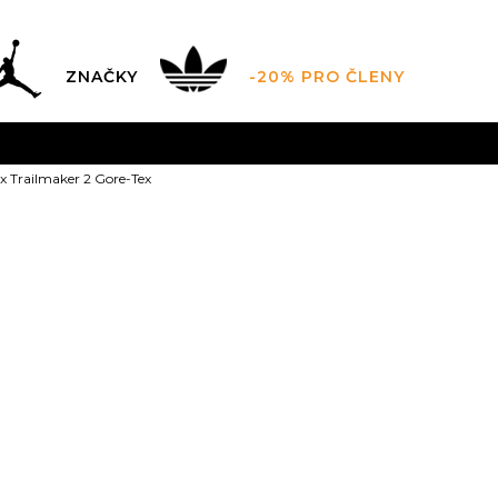
ZNAČKY
-20% PRO ČLENY
AL SALE AŽ -60 %
+ EXTRA SLEVA 10 % POUZE DO 9.8.
ex Trailmaker 2 Gore-Tex
DARMA
pro objednávky nad 2.500 Kč
(neplatí pro Click&
adidas Terrex
Gore-Tex
1
5-
38
6
39 1/3
6-
2/3
24
24.5
2
9
43 1/3
9-
44
10