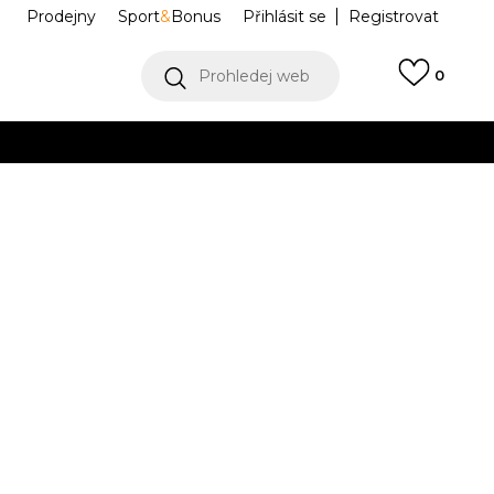
Prodejny
Sport
&
Bonus
Přihlásit se
Registrovat
Prohledej web
0
VÍCE
Collect)
VÍCE
 Trailmaker 2
JQ1614
40
7
40
7-
41 1/3
8
42
8-
42
5
2/3
25.5
26
26.5
2/3
27
44
10-
45
11
46
11-
46
12
47