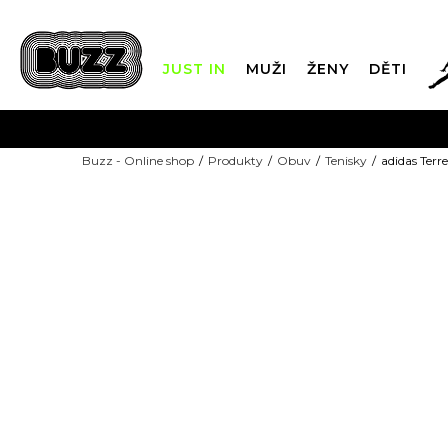
JUST IN
MUŽI
ŽENY
DĚTI
FIN
Buzz - Online shop
Produkty
Obuv
Tenisky
adidas Terr
DOPRAVA Z