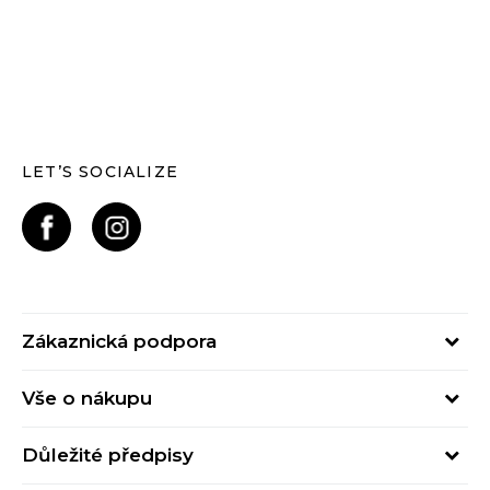
LET’S SOCIALIZE
Zákaznická podpora
Pondělí – Pátek
Vše o nákupu
od 09:00 do 17:00
Nejčastější dotazy
online@buzzsneakers.cz
Důležité předpisy
Stav objednávky
Kontakty