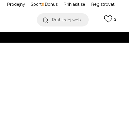
Prodejny
Sport
&
Bonus
Přihlásit se
Registrovat
Prohledej web
0
VÍCE
Collect)
VÍCE
 1 ‘07
HV4403-601
6.5
6.5
37.5
7
38
24
7.5
38.5
8
39
25
3
23.5
24.5
41
.5