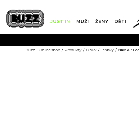
JUST IN
MUŽI
ŽENY
DĚTI
FIN
Buzz - Online shop
Produkty
Obuv
Tenisky
Nike Air For
DOPRAVA Z