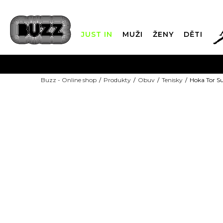
JUST IN
MUŽI
ŽENY
DĚTI
FIN
Buzz - Online shop
Produkty
Obuv
Tenisky
Hoka Tor 
DOPRAVA Z