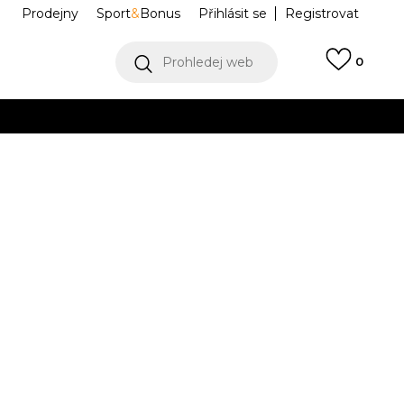
Prodejny
Sport
&
Bonus
Přihlásit se
Registrovat
Prohledej web
0
VÍCE
Collect)
VÍCE
mmit
1147952-RNG
38
6
38 2/3
6.5
39
7
40
25
7.5
40
.5
24
1/3
24.5
2/3
25.5