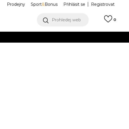
Prodejny
Sport
&
Bonus
Přihlásit se
Registrovat
Prohledej web
0
VÍCE
Collect)
VÍCE
1000
M1000L
38
6
38.5
6.5
39.5
7
40
25
7.5
40.5
.5
24
24.5
25.5
2.5
9.5
43
10
44
10.5
11
45
29
7
27.5
28
44.5