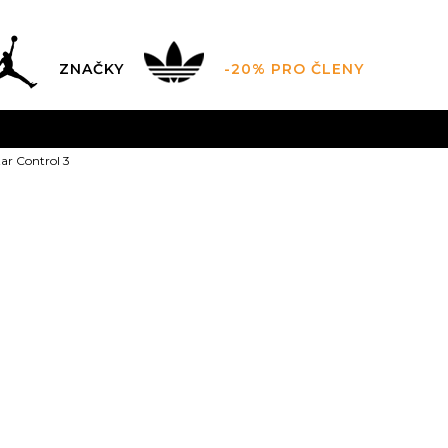
ZNAČKY
-20% PRO ČLENY
AL SALE AŽ -60 %
+ EXTRA SLEVA 10 % POUZE DO 9.8.
tar Control 3
DARMA
pro objednávky nad 2.500 Kč
(neplatí pro Click&
adidas Adistar
Sleva
30
%
1.679,00
Kč
Doporučená cena vý
3
35.5
3-
36
4
36