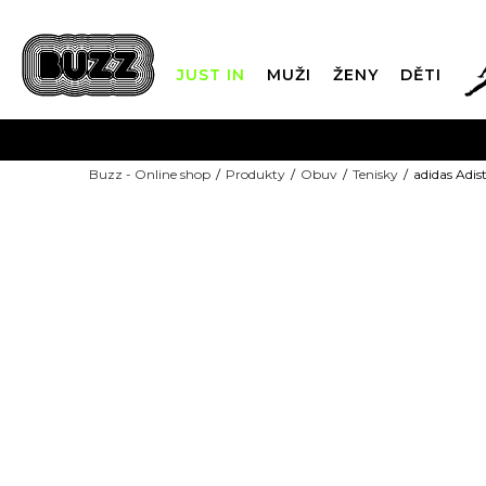
JUST IN
MUŽI
ŽENY
DĚTI
FIN
Buzz - Online shop
Produkty
Obuv
Tenisky
adidas Adis
DOPRAVA Z
-10% KÓD: EXTRA10