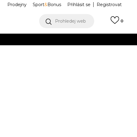
Prodejny
Sport
&
Bonus
Přihlásit se
Registrovat
Prohledej web
0
VÍCE
Collect)
VÍCE
 Control 3
HQ2665
Informujte mě o slevách
robce:
2.399,00
Kč
 2/3
4-
37
5
38
5-
38
6
39 1/3