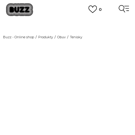
0
DOPRAVA ZDARMA
pro objednávky nad 2.500 Kč
(neplatí pro Click&Collect)
VÍCE
Buzz - Online shop
Produkty
Obuv
Tenisky
NEW