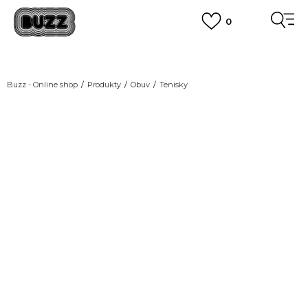
0
DOPRAVA ZDARMA
pro objednávky nad 2.500 Kč
(neplatí pro Click&Collect)
VÍCE
Buzz - Online shop
Produkty
Obuv
Tenisky
-20% KÓD: BTS20