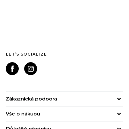
LET’S SOCIALIZE
Zákaznická podpora
Pondělí – Pátek
Vše o nákupu
od 09:00 do 17:00
Nejčastější dotazy
online@buzzsneakers.cz
Důležité předpisy