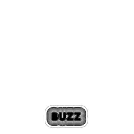
2.249,00
Kč
Sleva
28
%