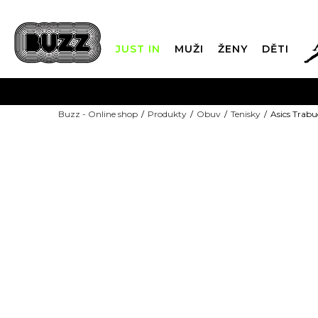
JUST IN
MUŽI
ŽENY
DĚTI
FIN
Buzz - Online shop
Produkty
Obuv
Tenisky
Asics Trab
DOPRAVA Z
NEW