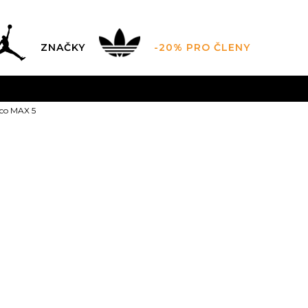
ZNAČKY
-20% PRO ČLENY
AL SALE AŽ -60 %
+ EXTRA SLEVA 10 % POUZE DO 9.8.
uco MAX 5
DARMA
pro objednávky nad 2.500 Kč
(neplatí pro Click&
Asics Trabuc
5.5
36
6
37
23
6.5
22.75
23
9
40.5
9.5
41.5
10
25.75
26
26