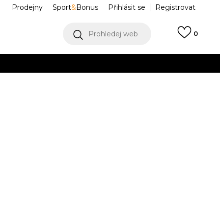
Prodejny
Sport
&
Bonus
Přihlásit se
Registrovat
Prohledej web
0
VÍCE
Collect)
VÍCE
o MAX 5
1012B937-250
37.5
7
38
24
7.5
39
8
39.5
8.5
40
.5
24.5
25
25.5
42
.5