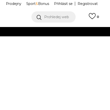
Prodejny
Sport
&
Bonus
Přihlásit se
Registrovat
Prohledej web
0
VÍCE
Collect)
VÍCE
IKE LOW BP
FQ3951-009
5C
12C
29.5
12.5C
13C
31
13.5C
17.5
18
30
18.5
19
31.5
19.5
3.5
2.5Y
34
3Y
35
1
21.5
22