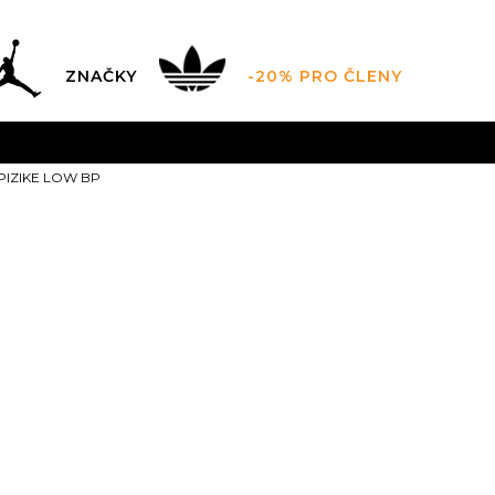
ZNAČKY
-20% PRO ČLENY
AL SALE AŽ -60 %
+ EXTRA SLEVA 10 % POUZE DO 9.8.
PIZIKE LOW BP
DARMA
pro objednávky nad 2.500 Kč
(neplatí pro Click&
JORDAN SPIZ
10.5C
11C
28
11.
27.5
16.5
17
28.5
1Y
32
1.5Y
33
2Y
3
20
20.5
2