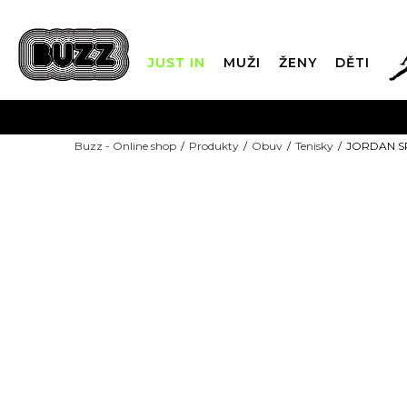
JUST IN
MUŽI
ŽENY
DĚTI
FIN
Buzz - Online shop
Produkty
Obuv
Tenisky
JORDAN S
DOPRAVA Z
NEW