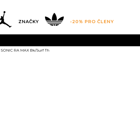
ZNAČKY
-20% PRO ČLENY
AL SALE AŽ -60 %
+ EXTRA SLEVA 10 % POUZE DO 9.8.
 SONIC RA MAX Bk/Surf Th
DARMA
pro objednávky nad 2.500 Kč
(neplatí pro Click&
Salomon w S
Bk/Surf Th
3.159,00
Kč
Doporučená cena vý
4.5
37
5
38
5.5