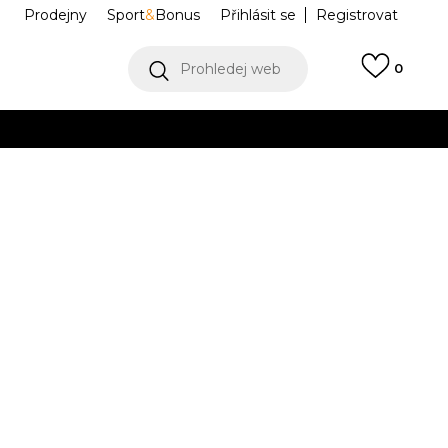
Prodejny
Sport
&
Bonus
Přihlásit se
Registrovat
Prohledej web
0
VÍCE
Collect)
VÍCE
ONIC RA MAX
L40135100
Informujte mě o slevách
robce:
3.159,00
Kč
38
6
39 1/3
6.5
40
7
40
8
42