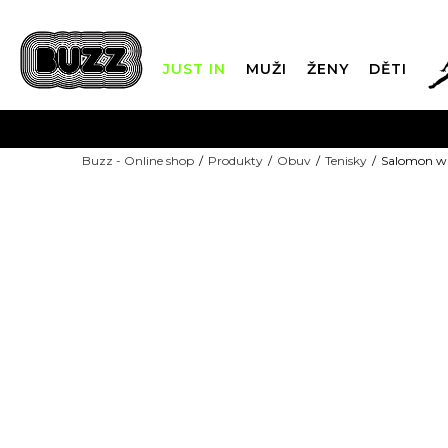
JUST IN
MUŽI
ŽENY
DĚTI
FIN
Buzz - Online shop
Produkty
Obuv
Tenisky
Salomon w
DOPRAVA Z