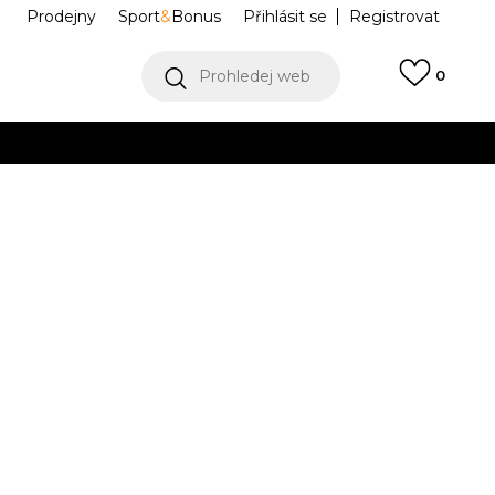
Prodejny
Sport
&
Bonus
Přihlásit se
Registrovat
Prohledej web
0
VÍCE
Collect)
VÍCE
Plus
IR7550-030
Informujte mě o slevách
robce:
4.799,00
Kč
26
8.5
42
9
42.5
9.5
43
10
44