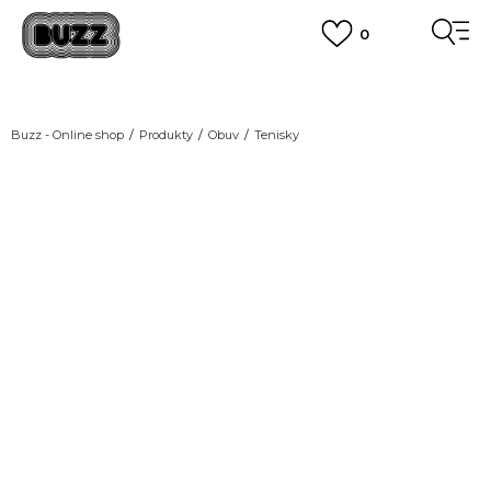
0
DOPRAVA ZDARMA
pro objednávky nad 2.500 Kč
(neplatí pro Click&Collect)
VÍCE
Buzz - Online shop
Produkty
Obuv
Tenisky