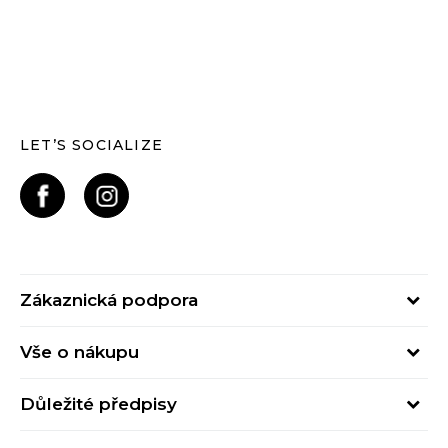
LET’S SOCIALIZE
Zákaznická podpora
Pondělí – Pátek
Vše o nákupu
od 09:00 do 17:00
Nejčastější dotazy
online@buzzsneakers.cz
Důležité předpisy
Stav objednávky
Kontakty
Obchodní podmínky
Způsoby platby