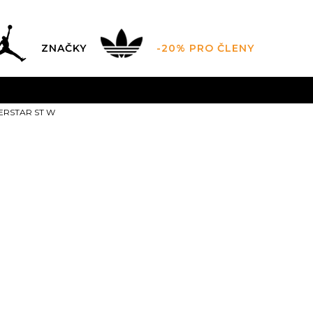
ZNAČKY
-20% PRO ČLENY
AL SALE AŽ -60 %
+ EXTRA SLEVA 10 % POUZE DO 9.8.
PERSTAR ST W
DARMA
pro objednávky nad 2.500 Kč
(neplatí pro Click&
adidas SUPE
2.899,00
Kč
Doporučená cena vý
3
35.5
3-
36
4
36
21.5
22
22