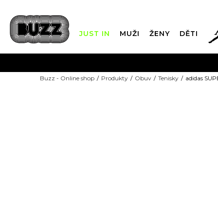
JUST IN
MUŽI
ŽENY
DĚTI
FIN
Buzz - Online shop
Produkty
Obuv
Tenisky
adidas SU
DOPRAVA Z
NEW