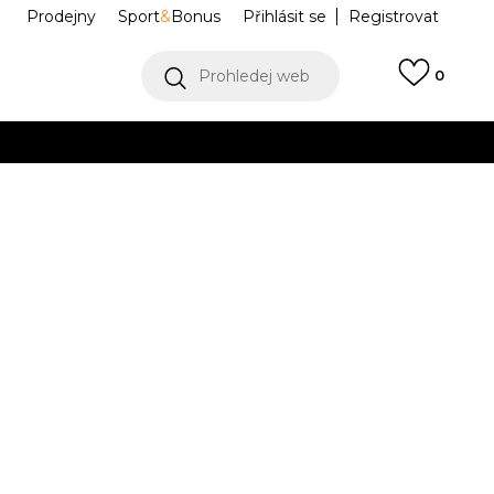
Prodejny
Sport
&
Bonus
Přihlásit se
Registrovat
Prohledej web
0
VÍCE
Collect)
VÍCE
RSTAR ST W
KJ4667
Informujte mě o slevách
robce:
2.899,00
Kč
 2/3
4-
37
5
38
5-
38
6
39 1/3
.5
1/3
23
23.5
2/3
24
24.5